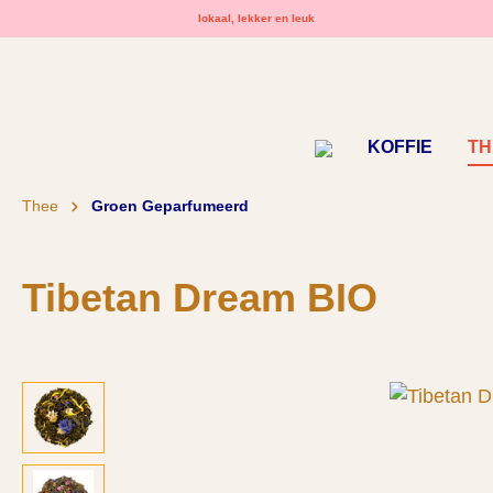
lokaal, lekker en leuk
oekopdracht
Ga naar de hoofdnavigatie
KOFFIE
TH
Thee
Groen Geparfumeerd
Tibetan Dream BIO
Afbeeldingengalerij overslaan