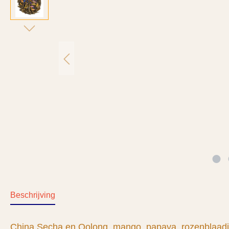
Beschrijving
China Secha en Oolong, mango, papaya, rozenblaadje