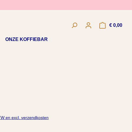
€ 0,00
Wink
ONZE KOFFIEBAR
BTW en excl. verzendkosten