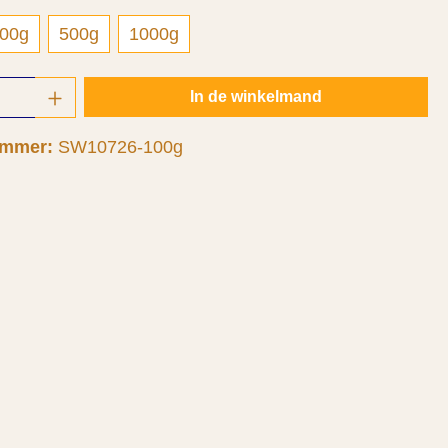
00g
500g
1000g
oeveelheid: Voer de gewenste hoeveelheid 
In de winkelmand
ummer:
SW10726-100g