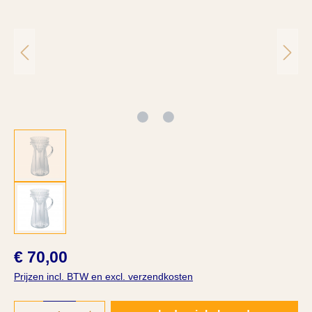
€ 70,00
Prijzen incl. BTW en excl. verzendkosten
Producthoeveelheid: Voer de gewenste hoeve