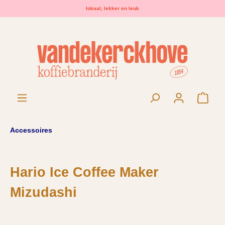
lokaal, lekker en leuk
hoofdinhoud
Wink
Accessoires
Hario Ice Coffee Maker
Mizudashi