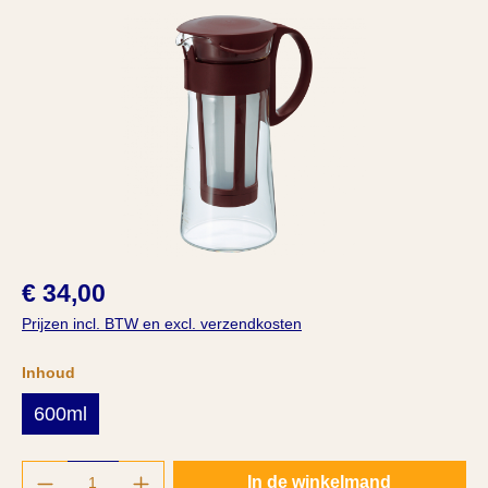
Afbeeldingengalerij overslaan
€ 34,00
Prijzen incl. BTW en excl. verzendkosten
Selecteer
Inhoud
600ml
Producthoeveelheid: Voer de gewenste hoeve
In de winkelmand