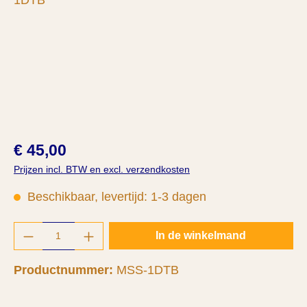
€ 45,00
Prijzen incl. BTW en excl. verzendkosten
Beschikbaar, levertijd: 1-3 dagen
Producthoeveelheid: Voer de gewenste hoeve
In de winkelmand
Productnummer:
MSS-1DTB