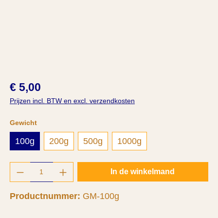
€ 5,00
Prijzen incl. BTW en excl. verzendkosten
Selecteer
Gewicht
100g
200g
500g
1000g
Producthoeveelheid: Voer de gewenste hoeve
In de winkelmand
Productnummer:
GM-100g