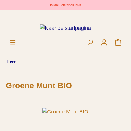
lokaal, lekker en leuk
hoofdinhoud
Wink
Thee
Groene Munt BIO
Afbeeldingengalerij overslaan