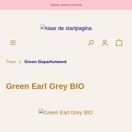
lokaal, lekker en leuk
hoofdinhoud
Wink
Thee
Groen Geparfumeerd
Green Earl Grey BIO
Afbeeldingengalerij overslaan