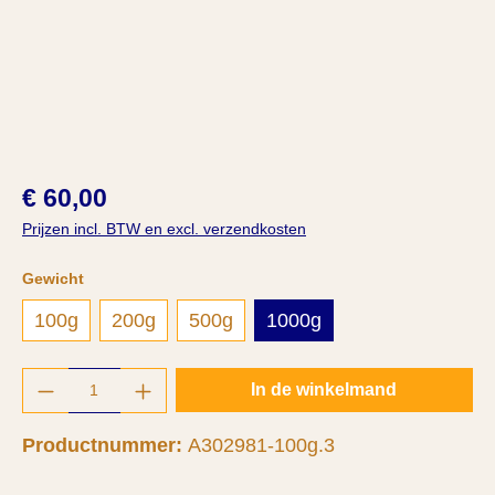
€ 60,00
Prijzen incl. BTW en excl. verzendkosten
Selecteer
Gewicht
100g
200g
500g
1000g
Producthoeveelheid: Voer de gewenste hoeve
In de winkelmand
Productnummer:
A302981-100g.3