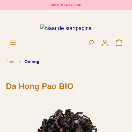
lokaal, lekker en leuk
hoofdinhoud
Wink
Thee
Oolong
Da Hong Pao BIO
Afbeeldingengalerij overslaan