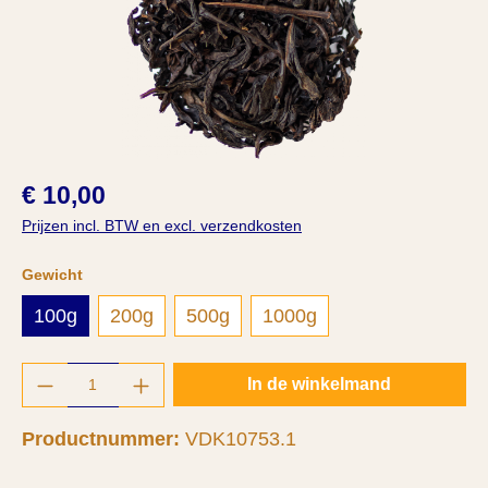
€ 10,00
Prijzen incl. BTW en excl. verzendkosten
Selecteer
Gewicht
100g
200g
500g
1000g
Producthoeveelheid: Voer de gewenste hoeve
In de winkelmand
Productnummer:
VDK10753.1