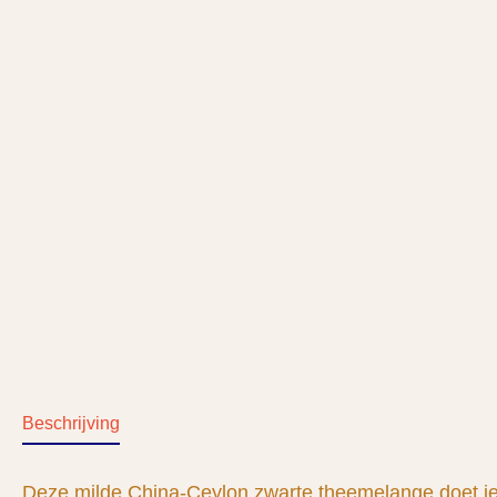
Beschrijving
Deze milde China-Ceylon zwarte theemelange doet je d