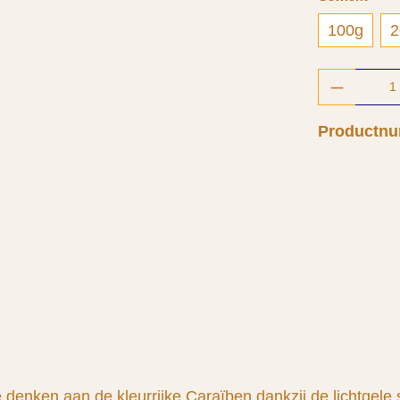
100g
2
Producth
Productn
enken aan de kleurrijke Caraïben dankzij de lichtgele 