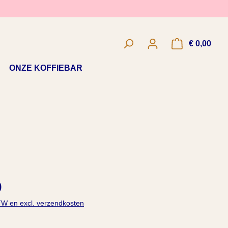
€ 0,00
Wink
ONZE KOFFIEBAR
0
BTW en excl. verzendkosten