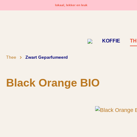
lokaal, lekker en leuk
oekopdracht
Ga naar de hoofdnavigatie
KOFFIE
TH
Thee
Zwart Geparfumeerd
Black Orange BIO
Afbeeldingengalerij overslaan