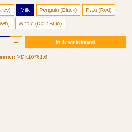
Grey)
Milk
Penguin (Black)
Rata (Red)
(Brown)
Whale (Dark Blue)
oeveelheid: Voer de gewenste hoeveelheid 
In de winkelmand
ummer:
VDK10761.6