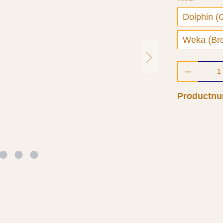
Dolphin (
Weka 
Producth
Productn