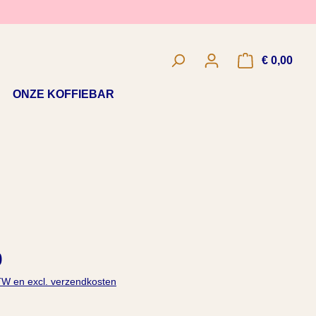
€ 0,00
Wink
ONZE KOFFIEBAR
0
BTW en excl. verzendkosten