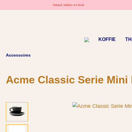
lokaal, lekker en leuk
oekopdracht
Ga naar de hoofdnavigatie
KOFFIE
TH
Accessoires
Acme Classic Serie Mini 
Afbeeldingengalerij overslaan